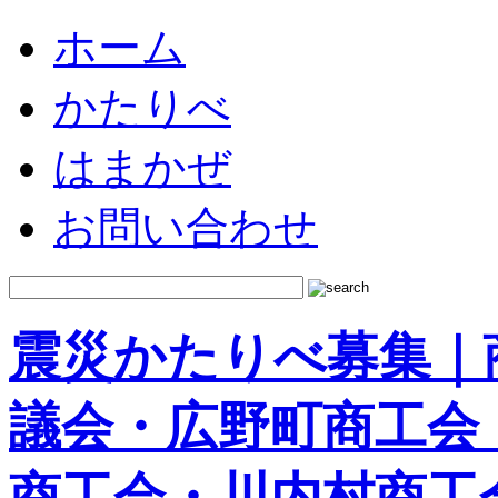
ホーム
かたりべ
はまかぜ
お問い合わせ
震災かたりべ募集｜
議会・広野町商工会
商工会・川内村商工