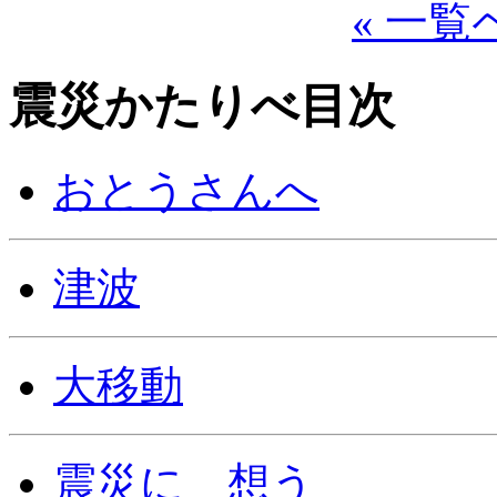
« 一
震災かたりべ目次
おとうさんへ
津波
大移動
震災に 想う