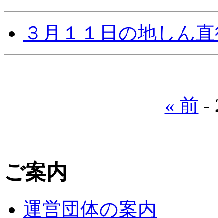
３月１１日の地しん直
« 前
- 
ご案内
運営団体の案内